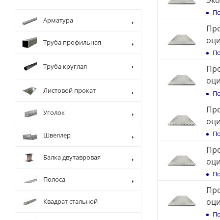
Эк
По
Арматура
Про
оц
Труба профильная
По
Труба круглая
Про
оц
Листовой прокат
По
Про
Уголок
оц
По
Швеллер
Про
Балка двутавровая
оц
По
Полоса
Про
оц
Квадрат стальной
По