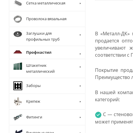
Сетка металлическая
Проволока вязальная
В «Металл-ДК»
Заглушки для
профильных труб
продается опт
увеличивают ж
Профнастил
соответствии с 
Штакетник
Покрытие продл
металлический
Преимущество л
Заборы
В нашей компан
категорий:
Крепеж
С — стеновой
Фитинги
может применят
Винтовые сваи