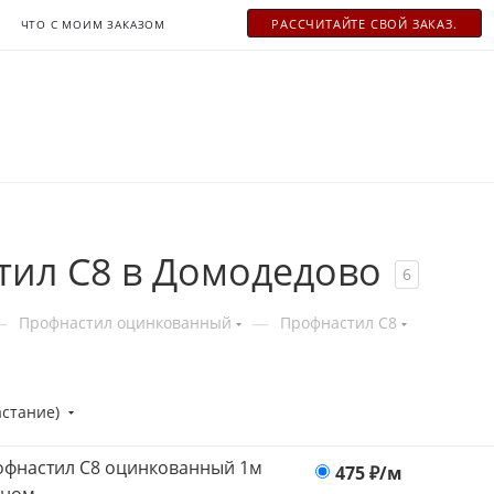
РАСCЧИТАЙТЕ СВОЙ ЗАКАЗ.
ЧТО С МОИМ ЗАКАЗОМ
ил С8 в Домодедово
6
—
—
Профнастил оцинкованный
Профнастил С8
астание)
фнастил С8 оцинкованный 1м
475
₽/м