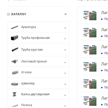
Лаг
КАТАЛОГ
По
Арматура
Лаг
По
Труба профильная
Лаг
Труба круглая
По
Листовой прокат
Лаг
По
Уголок
Лаг
Швеллер
По
Балка двутавровая
Лаг
По
Полоса