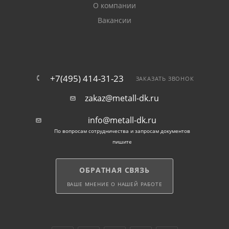
также при устройстве сетей самого разного
О компании
назначения: для подачи масел, отвода сточных вод
Вакансии
и т. д.
Внимание! Допускается эксплуатация ЭСВ с
сечением до 102 мм в системах с р/д до 6 МПа,
диаметром более 102 мм — с р/д до 3 МПа. Не
+7(495) 414-31-23
ЗАКАЗАТЬ ЗВОНОК
предназначены трубы для производства
zakaz@metall-dk.ru
теплоэлектронагревателей.
info@metall-dk.ru
Отпускается прокат хлыстами длиной 6, 10 и 12
По вопросам сотрудничества и запросам документов
метров. По желанию покупателей возможна резка
пишите
труб по размерам заказчиков.
ОБРАТНАЯ СВЯЗЬ
ВАШЕ МНЕНИЕ О НАШЕЙ РАБОТЕ