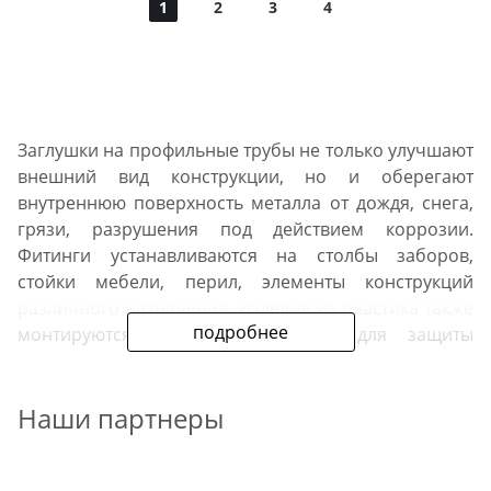
1
2
3
4
Заглушки на профильные трубы не только улучшают
внешний вид конструкции, но и оберегают
внутреннюю поверхность металла от дождя, снега,
грязи, разрушения под действием коррозии.
Фитинги устанавливаются на столбы заборов,
стойки мебели, перил, элементы конструкций
различного назначения. Изделия из пластика также
подробнее
монтируются на ножки стульев для защиты
напольного покрытия от царапин.
Наши партнеры
В нашей сети металлобаз можно купить в
Домодедово плоские заглушки из пластика и
фигурные навершия из стали. В продаже имеются