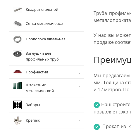
Квадрат стальной
Труба профильн
металлопроката,
Сетка металлическая
У нас вы может
Проволока вязальная
продаже соотве
Заглушки для
Преимущ
профильных труб
Профнастил
Мы предлагаем 
мм. Толщина ст
Штакетник
и 12 метров. П
металлический
Наш строите
Заборы
позволяет сэкон
Крепеж
Прокат из к