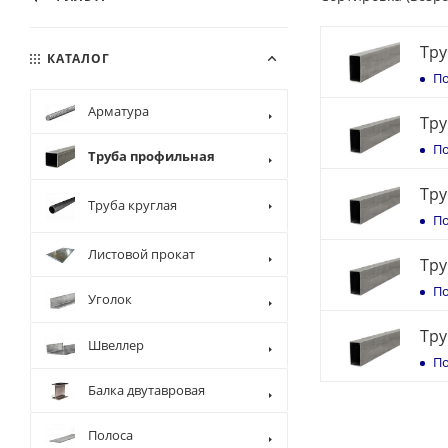
Тру
КАТАЛОГ
По
Арматура
Тру
По
Труба профильная
Тру
Труба круглая
По
Листовой прокат
Тру
По
Уголок
Тру
Швеллер
По
Балка двутавровая
Полоса