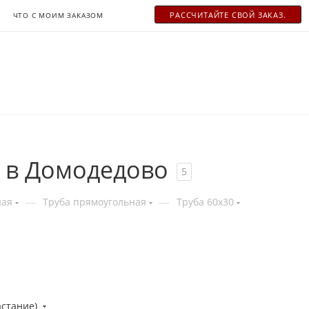
РАСCЧИТАЙТЕ СВОЙ ЗАКАЗ.
ЧТО С МОИМ ЗАКАЗОМ
 в Домодедово
5
—
—
ная
Труба прямоугольная
Труба 60x30
астание)