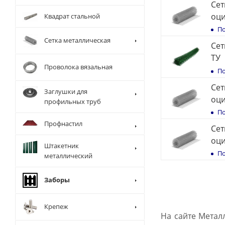
Сет
оци
Квадрат стальной
По
Сетка металлическая
Сет
ТУ
Проволока вязальная
По
Сет
Заглушки для
оци
профильных труб
По
Профнастил
Сет
оци
Штакетник
По
металлический
Заборы
Крепеж
На сайте Метал