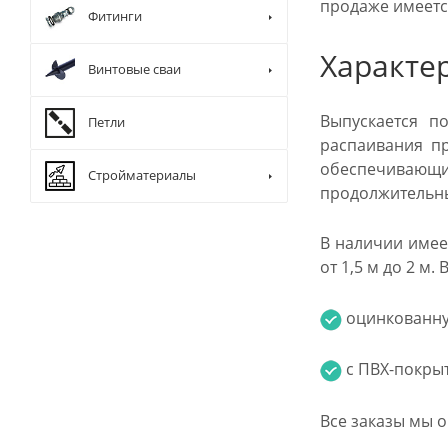
продаже имеется
Фитинги
Характе
Винтовые сваи
Выпускается п
Петли
распаивания пр
обеспечивающ
Стройматериалы
продолжительны
В наличии имее
от 1,5 м до 2 м
оцинкованн
с ПВХ-покры
Все заказы мы 