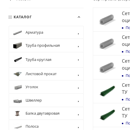
Сет
КАТАЛОГ
оци
По
Арматура
Сет
оци
Труба профильная
По
Труба круглая
Сет
оци
Листовой прокат
По
Сет
Уголок
ТУ
По
Швеллер
Сет
Балка двутавровая
ТУ
По
Полоса