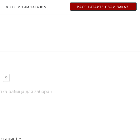
РАСCЧИТАЙТЕ СВОЙ ЗАКАЗ.
ЧТО С МОИМ ЗАКАЗОМ
9
тка рабица для забора
астание)