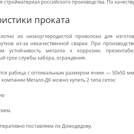
 стройматериал российского производства. По качеству 
ристики проката
олотно из низкоуглеродистой проволоки для изготов
утков из-за некачественной сварки. При производст
им устойчивость металла к коррозии, презента
й срок службы забора, ограждения.
тся рабица с оптимальным размером ячеек — 50х50 мм
. В компании Металл-ДК можно купить 2 типа сеток:
ую
тием.
оперативно поставляем по Домодедову.