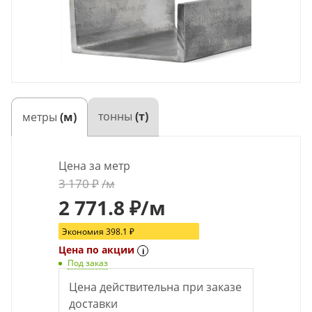
тонны
(т)
метры
(м)
Цена за метр
3 170
₽
/м
2 771.8
₽
/м
Экономия
398.1
₽
Цена по акции
i
Под заказ
Цена действительна при заказе
доставки