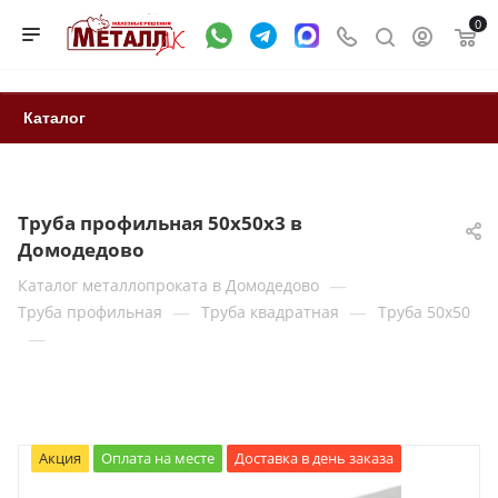
0
Каталог
Труба профильная 50х50х3 в
Домодедово
—
Каталог металлопроката в Домодедово
—
—
Труба профильная
Труба квадратная
Труба 50x50
—
Акция
Оплата на месте
Доставка в день заказа