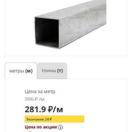
тонны
(т)
метры
(м)
Цена за метр
306
₽
/м
281.9
₽
/м
Экономия
24
₽
Цена по акции
i