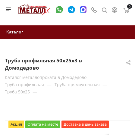
0
Каталог
Труба профильная 50х25х3 в
Домодедово
—
Каталог металлопроката в Домодедово
—
—
Труба профильная
Труба прямоугольная
—
Труба 50x25
Акция
Оплата на месте
Доставка в день заказа