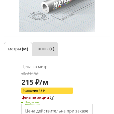
тонны
(т)
метры
(м)
Цена за метр
250
₽
/м
215
₽
/м
Экономия
35
₽
Цена по акции
i
Под заказ
Цена действительна при заказе