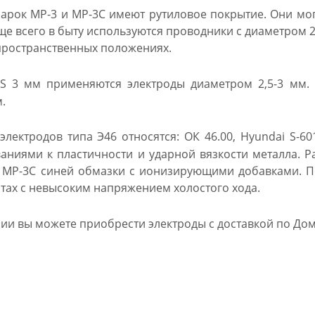
рок МР-3 и МР-3С имеют рутиловое покрытие. Они могу
е всего в быту используются проводники с диаметром 2
 пространственных положениях.
S 3 мм применяются электроды диаметром 2,5-3 мм. 
.
лектродов типа Э46 относятся: ОК 46.00, Hyundai S-60
аниями к пластичности и ударной вязкости металла. 
 МР-3С синей обмазки с ионизирующими добавками. По
тах с невысоким напряжением холостого хода.
ии вы можете приобрести электроды с доставкой по До