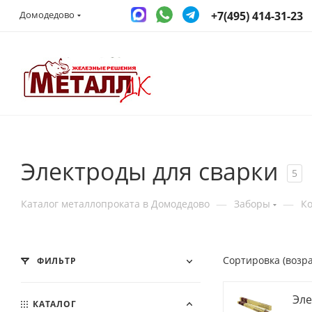
+7(495) 414-31-23
Домодедово
Электроды для сварки
5
—
—
Каталог металлопроката в Домодедово
Заборы
К
Сортировка (возр
ФИЛЬТР
Эле
КАТАЛОГ