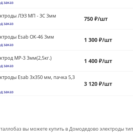
д заказ
ктроды ЛЭЗ МП - 3С 3мм
750
₽
/шт
д заказ
ктроды Esab ОК-46 3мм
1 300 ₽
/шт
д заказ
ктрод МР-3 3мм(2,5кг.)
1 400 ₽
/шт
д заказ
ктроды Esab 3х350 мм, пачка 5,3
3 120 ₽
/шт
д заказ
таллобаз вы можете купить в Домодедово электроды типа