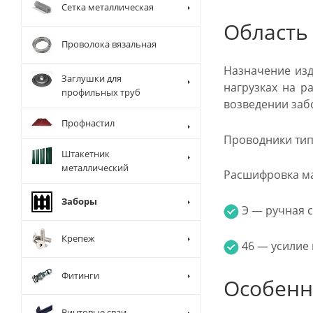
Сетка металлическая
Область
Проволока вязальная
Назначение изд
Заглушки для
нагрузках на р
профильных труб
возведении забо
Профнастил
Проводники тип
Штакетник
металлический
Расшифровка ма
Заборы
Э — ручная с
Крепеж
46 — усилие 
Фитинги
Особенн
Винтовые сваи