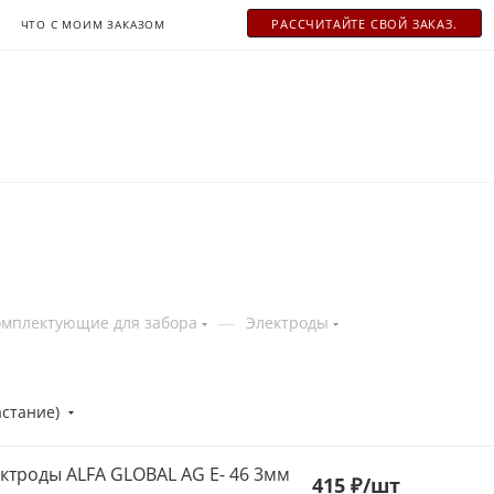
РАСCЧИТАЙТЕ СВОЙ ЗАКАЗ.
ЧТО С МОИМ ЗАКАЗОМ
—
омплектующие для забора
Электроды
астание)
ктроды ALFA GLOBAL AG E- 46 3мм
415
₽
/шт