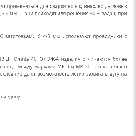
т применяться для сварки встык, внахлест, угловых
,5-4 мм — они подходят для решения 90 % задач, при
С заготовками S 4-5 мм используют проводники с
13.LF, Omnia 46. От Э46А изделия отличаются более
Разница между марками МР-3 и МР-3С заключается в
следние дают возможность легко зажигать дугу на
модедову.