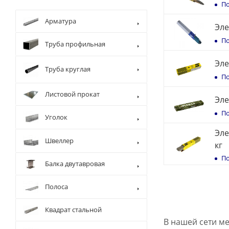
По
Арматура
Эле
По
Труба профильная
Эле
Труба круглая
По
Листовой прокат
Эле
По
Уголок
Эле
Швеллер
кг
По
Балка двутавровая
Полоса
Квадрат стальной
В нашей сети ме