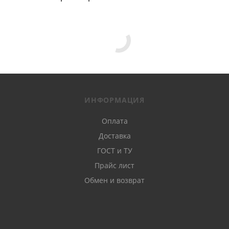
заборов:
отрезные диски для угловой шлифовальной
машины (УШМ);
электроды МР-3 и МР-3С для сварки
неподготовленных поверхностей;
ИНФОРМАЦИЯ
круглые, квадратные, прямоугольные заглушки и
Оплата
наконечники для заборных столбов различного
Доставка
диаметра и сечения;
ГОСТ и ТУ
Прайс лист
оцинкованная вязальная проволока толщиной 3
и 5 мм;
Обмен и возврат
гаражные петли с шариком, диаметр фурнитуры
от 12 до 40 мм, длина от 70 мм до 140 мм.