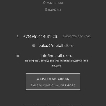
О компании
Часто комплектующих продается со скидкой. Вы
Вакансии
можете воспользоваться акцией, чтобы сэкономить
на строительстве забора. Все товары оперативно
поставляются покупателям по Домодедову.
Стоимость доставки можно рассчитать на сайте или
уточнить по телефону.
+7(495) 414-31-23
ЗАКАЗАТЬ ЗВОНОК
zakaz@metall-dk.ru
info@metall-dk.ru
По вопросам сотрудничества и запросам документов
пишите
ОБРАТНАЯ СВЯЗЬ
ВАШЕ МНЕНИЕ О НАШЕЙ РАБОТЕ